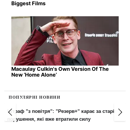
Biggest Films
Macaulay Culkin's Own Version Of The
New ‘Home Alone’
ПОПУЛЯРНІ НОВИНИ
Українців автоматично внесуть до баз ТЦК:
нові правила військового обліку