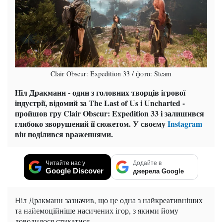
Clair Obscur: Expedition 33 / фото: Steam
Ніл Дракманн - один з головних творців ігрової
індустрії, відомий за The Last of Us і Uncharted -
пройшов гру Clair Obscur: Expedition 33 і залишився
глибоко зворушений її сюжетом. У своєму
Instagram
він поділився враженнями.
Читайте нас у
Додайте в
Google Discover
джерела Google
Ніл Дракманн зазначив, що це одна з найкреативніших
та найемоційніше насичених ігор, з якими йому
доводилося стикатися.