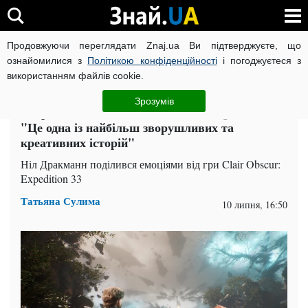
Продовжуючи переглядати Znaj.ua Ви підтверджуєте, що
ВІЙНА РОСІЇ ПРОТИ УКРАЇНИ
КОРОНАВІРУС В УКРАЇНІ І
ознайомилися з
Політикою конфіденційності
і погоджуєтеся з
використанням файлів cookie.
Головна
Техно
ЧИТАТЬ НА РУССКОМ
Зрозумів
Творець The Last of Us похвалив Expedition 33:
"Це одна із найбільш зворушливих та
креативних історій"
Ніл Дракманн поділився емоціями від гри Clair Obscur:
Expedition 33
Татьяна Сулима
10 липня, 16:50