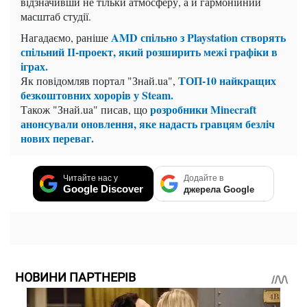
відзначивши не тільки атмосферу, а й гармонійний
масштаб студії.
AMD спільно з Playstation створять
Нагадаємо, раніше
спільний ІІ-проект, який розширить межі графіки в
іграх.
ТОП-10 найкращих
Як повідомляв портал "Знай.ua",
безкоштовних хорорів у Steam.
розробники Minecraft
Також "Знай.ua" писав, що
анонсували оновлення, яке надасть гравцям безліч
нових переваг.
Читайте нас у
Додайте в
Google Discover
джерела Google
НОВИНИ ПАРТНЕРІВ