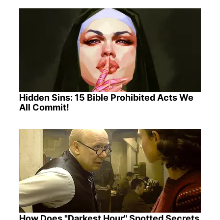
Hidden Sins: 15 Bible Prohibited Acts We
All Commit!
How Does "Darkest Hour" Spotted Secrets