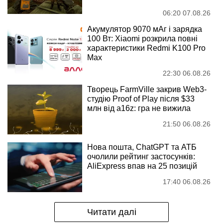
06:20 07.08.26
Акумулятор 9070 мАг і зарядка
100 Вт: Xiaomi розкрила повні
характеристики Redmi K100 Pro
Max
22:30 06.08.26
Творець FarmVille закрив Web3-
студію Proof of Play після $33
млн від a16z: гра не вижила
21:50 06.08.26
Нова пошта, ChatGPT та АТБ
очолили рейтинг застосунків:
AliExpress впав на 25 позицій
17:40 06.08.26
Читати далі