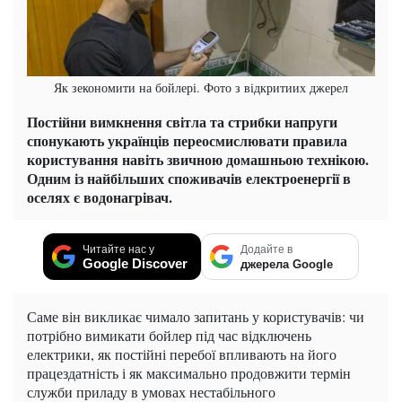
Як зекономити на бойлері. Фото з відкритиих джерел
Постійни вимкнення світла та стрибки напруги
спонукають українців переосмислювати правила
користування навіть звичною домашньою технікою.
Одним із найбільших споживачів електроенергії в
оселях є водонагрівач.
Читайте нас у
Додайте в
Google Discover
джерела Google
Саме він викликає чимало запитань у користувачів: чи
потрібно вимикати бойлер під час відключень
електрики, як постійні перебої впливають на його
працездатність і як максимально продовжити термін
служби приладу в умовах нестабільного