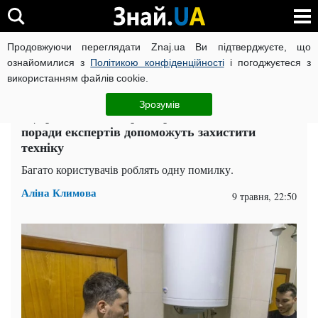
Продовжуючи переглядати Znaj.ua Ви підтверджуєте, що
ВІЙНА РОСІЇ ПРОТИ УКРАЇНИ
КОРОНАВІРУС В УКРАЇНІ І
ознайомилися з
Політикою конфіденційності
і погоджуєтеся з
використанням файлів cookie.
Головна
Техно
ЧИТАТЬ НА РУССКОМ
Зрозумів
Що робити з бойлером при вимкненні світла:
поради експертів допоможуть захистити
техніку
Багато користувачів роблять одну помилку.
Аліна Климова
9 травня, 22:50