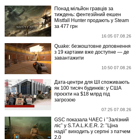
Понад мільйон гравців за
тиждень: фентезійний екшен
Mistfall Hunter продають у Steam
за 477 грн
16:05 07.08.26
Quake: безкоштовне доповнення
з 19 картами вже доступне — де
завантажити
10:50 07.08.26
Дата-центри для ШІ споживають
як 100 тисяч будинків: у США
проєкти на $18 млрд під
загрозою
07:25 07.08.26
GSC показала ЧАЕС і "Залізний
ліс" у S.T.A.L.K.E.R. 2: "Ціна
надії" виходить у серпні з патчем
2.0