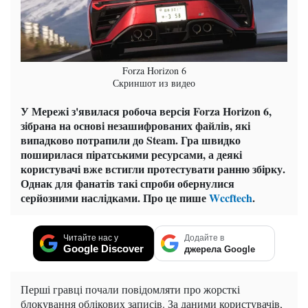
Forza Horizon 6
Скриншот из видео
У Мережі з'явилася робоча версія Forza Horizon 6,
зібрана на основі незашифрованих файлів, які
випадково потрапили до Steam. Гра швидко
поширилася піратськими ресурсами, а деякі
користувачі вже встигли протестувати ранню збірку.
Однак для фанатів такі спроби обернулися
серйозними наслідками. Про це пише
Wccftech
.
Читайте нас у
Додайте в
Google Discover
джерела Google
Перші гравці почали повідомляти про жорсткі
блокування облікових записів. За даними користувачів,