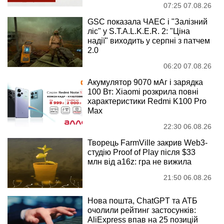
07:25 07.08.26
GSC показала ЧАЕС і "Залізний
ліс" у S.T.A.L.K.E.R. 2: "Ціна
надії" виходить у серпні з патчем
2.0
06:20 07.08.26
Акумулятор 9070 мАг і зарядка
100 Вт: Xiaomi розкрила повні
характеристики Redmi K100 Pro
Max
22:30 06.08.26
Творець FarmVille закрив Web3-
студію Proof of Play після $33
млн від a16z: гра не вижила
21:50 06.08.26
Нова пошта, ChatGPT та АТБ
очолили рейтинг застосунків:
AliExpress впав на 25 позицій