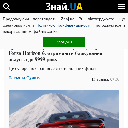
Продовжуючи переглядати Znaj.ua Ви підтверджуєте, що
ВІЙНА РОСІЇ ПРОТИ УКРАЇНИ
КОРОНАВІРУС В УКРАЇНІ І
ознайомилися з
Політикою конфіденційності
і погоджуєтеся з
використанням файлів cookie.
Головна
Техно
ЧИТАТЬ НА РУССКОМ
Зрозумів
Гравці, які запускають неофіційну версію
Forza Horizon 6, отримають блокування
акаунта до 9999 року
Це суворе покарання для нетерплячих фанатів
Татьяна Сулима
15 травня, 07:50