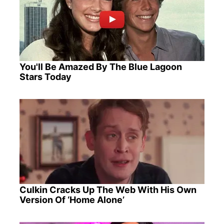
You'll Be Amazed By The Blue Lagoon
Stars Today
Culkin Cracks Up The Web With His Own
Version Of ‘Home Alone’