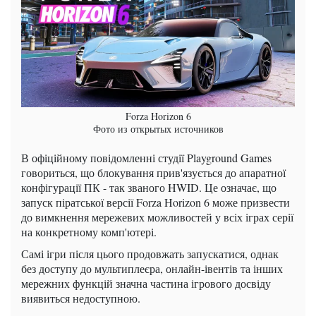
Forza Horizon 6
Фото из открытых источников
В офіційному повідомленні студії Playground Games
говориться, що блокування прив'язується до апаратної
конфігурації ПК - так званого HWID. Це означає, що
запуск піратської версії Forza Horizon 6 може призвести
до вимкнення мережевих можливостей у всіх іграх серії
на конкретному комп'ютері.
Самі ігри після цього продовжать запускатися, однак
без доступу до мультиплеєра, онлайн-івентів та інших
мережних функцій значна частина ігрового досвіду
виявиться недоступною.