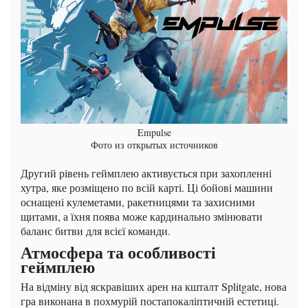
Empulse
Фото из открытых источников
Другий рівень геймплею активується при захопленні
хутра, яке розміщено по всій карті. Ці бойові машини
оснащені кулеметами, ракетницями та захисними
щитами, а їхня поява може кардинально змінювати
баланс битви для всієї команди.
Атмосфера та особливості
геймплею
На відміну від яскравіших арен на кшталт Splitgate, нова
гра виконана в похмурій постапокаліптичній естетиці.