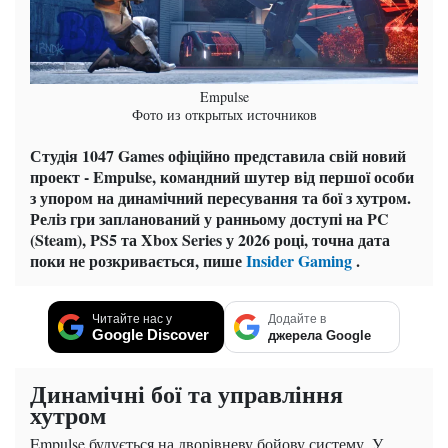
Empulse
Фото из открытых источников
Студія 1047 Games офіційно представила свій новий
проект - Empulse, командний шутер від першої особи
з упором на динамічний пересування та бої з хутром.
Реліз гри запланований у ранньому доступі на PC
(Steam), PS5 та Xbox Series у 2026 році, точна дата
поки не розкривається, пише
Insider Gaming
.
Читайте нас у
Додайте в
Google Discover
джерела Google
Динамічні бої та управління
хутром
Empulse будується на дворівневу бойову систему. У