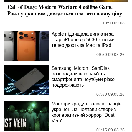
Call of Duty: Modern Warfare 4 обійде Game
Pass: українцям доведеться платити повну ціну
10:50 09.08
Apple підвищила виплати за
старі iPhone до $630: скільки
тепер дають за Mac та iPad
09:50 09.08.26
Samsung, Micron і SanDisk
розпродали всю пам'ять:
смартфони та ноутбуки різко
подорожчають
07:50 09.08.26
Монстри крадуть голоси гравців:
українець із Полтави створив
кооперативний хоррор "Dust
Vein"
01:15 09.08.26