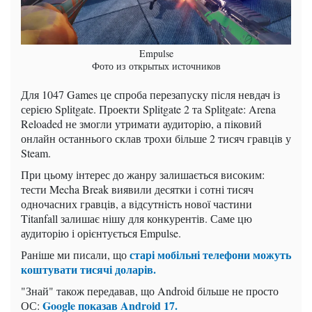
Empulse
Фото из открытых источников
Для 1047 Games це спроба перезапуску після невдач із
серією Splitgate. Проекти Splitgate 2 та Splitgate: Arena
Reloaded не змогли утримати аудиторію, а піковий
онлайн останнього склав трохи більше 2 тисяч гравців у
Steam.
При цьому інтерес до жанру залишається високим:
тести Mecha Break виявили десятки і сотні тисяч
одночасних гравців, а відсутність нової частини
Titanfall залишає нішу для конкурентів. Саме цю
аудиторію і орієнтується Empulse.
старі мобільні телефони можуть
Раніше ми писали, що
коштувати тисячі доларів.
"Знай" також передавав, що Android більше не просто
Google показав Android 17.
ОС: