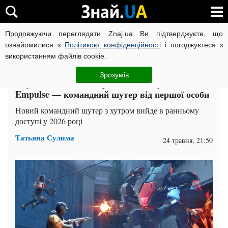
Продовжуючи переглядати Znaj.ua Ви підтверджуєте, що
ВІЙНА РОСІЇ ПРОТИ УКРАЇНИ
КОРОНАВІРУС В УКРАЇНІ І
ознайомилися з
Політикою конфіденційності
і погоджуєтеся з
використанням файлів cookie.
Головна
Техно
ЧИТАТЬ НА РУССКОМ
Зрозумів
Студія 1047 Games офіційно анонсувала
Empulse — командний шутер від першої особи
Новий командний шутер з хутром вийде в ранньому
доступі у 2026 році
Татьяна Сулима
24 травня, 21:50