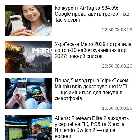
Конкурент AirTag за €34,99:
Google представить трекер Pixel
Tag у серпні
22:50 08.08.26
Українська Metro 2039 потрапила
до топ-10 найочікуваніших ігор
2027: повний список
20:50 08.08.26
Понад 5 млрд грн з "сірих" схем:
Мінфін ввів декларування IMEI
— що зміниться для покупців
смартфонів
18:50 08.08.26
Aliens: Fireteam Elite 2 виходить
у серпні на ПК, PS5 та Xbox, а
Nintendo Switch 2 — лише
восени