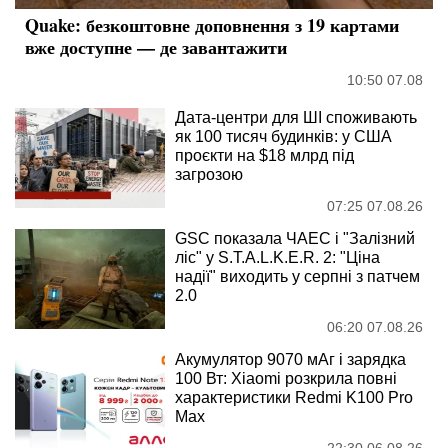
Quake: безкоштовне доповнення з 19 картами
вже доступне — де завантажити
10:50 07.08
Дата-центри для ШІ споживають
як 100 тисяч будинків: у США
проєкти на $18 млрд під
загрозою
07:25 07.08.26
GSC показала ЧАЕС і "Залізний
ліс" у S.T.A.L.K.E.R. 2: "Ціна
надії" виходить у серпні з патчем
2.0
06:20 07.08.26
Акумулятор 9070 мАг і зарядка
100 Вт: Xiaomi розкрила повні
характеристики Redmi K100 Pro
Max
22:30 06.08.26