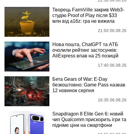
Творець FarmVille закрив Web3-
студію Proof of Play після $33
млн від a16z: гра не вижила
21:50 06.08.26
Нова пошта, ChatGPT та АТБ
очолили рейтинг застосунків:
AliExpress впав на 25 позицій
17:40 06.08.26
Бета Gears of War: E-Day
безкоштовно: Game Pass назвав
12 новинок серпня
16:35 06.08.26
Snapdragon 8 Elite Gen 6: новий
чип Qualcomm прискорить ігри та
підніме ціни на смартфони