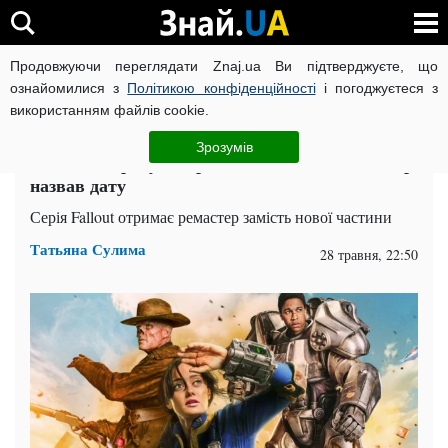
Продовжуючи переглядати Znaj.ua Ви підтверджуєте, що
ВІЙНА РОСІЇ ПРОТИ УКРАЇНИ
КОРОНАВІРУС В УКРАЇНІ І
ознайомилися з
Політикою конфіденційності
і погоджуєтеся з
використанням файлів cookie.
Головна
Техно
ЧИТАТЬ НА РУССКОМ
Зрозумів
Фанатів порадують ремейком Fallout: інсайдер
назвав дату
Серія Fallout отримає ремастер замість нової частини
Татьяна Сулима
28 травня, 22:50