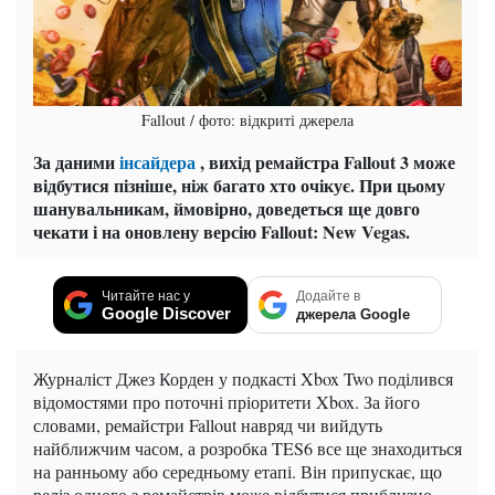
Fallout / фото: відкриті джерела
За даними
інсайдера
, вихід ремайстра Fallout 3 може
відбутися пізніше, ніж багато хто очікує. При цьому
шанувальникам, ймовірно, доведеться ще довго
чекати і на оновлену версію Fallout: New Vegas.
Читайте нас у
Додайте в
Google Discover
джерела Google
Журналіст Джез Корден у подкасті Xbox Two поділився
відомостями про поточні пріоритети Xbox. За його
словами, ремайстри Fallout навряд чи вийдуть
найближчим часом, а розробка TES6 все ще знаходиться
на ранньому або середньому етапі. Він припускає, що
реліз одного з ремайстрів може відбутися приблизно