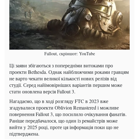
Fallout, скріншот: YouTube
Ці заяви збігаються з попередніми витоками про
проекти Bethesda. Однак найближчими роками гравцям
не варто чекати великої кількості нових релізів від
студії. Серед найімовірніших варіантів першим може
стати оновлена ​​версія Fallout 3.
Нагадаємо, що в ході розгляду FTC в 2023 вже
згадувалися проекти Oblivion Remastered і можливе
повернення Fallout 3, що посилило очікування фанатів.
Раніше передбачалося, що один із ремайстрів може
вийти у 2025 році, проте ця інформація поки що не
підтверджена.