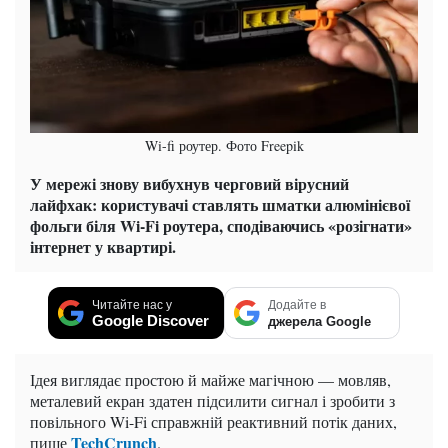
Wi-fi роутер. Фото Freepik
У мережі знову вибухнув черговий вірусний
лайфхак: користувачі ставлять шматки алюмінієвої
фольги біля Wi-Fi роутера, сподіваючись «розігнати»
інтернет у квартирі.
Читайте нас у
Додайте в
Google Discover
джерела Google
Ідея виглядає простою й майже магічною — мовляв,
металевий екран здатен підсилити сигнал і зробити з
повільного Wi-Fi справжній реактивний потік даних,
TechCrunch
пише
.