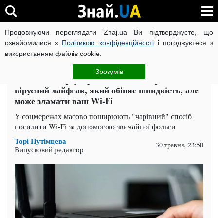
Продовжуючи переглядати Znaj.ua Ви підтверджуєте, що
ВІЙНА РОСІЇ ПРОТИ УКРАЇНИ
КОРОНАВІРУС В УКРАЇНІ І
ознайомилися з
Політикою конфіденційності
і погоджуєтеся з
використанням файлів cookie.
Головна
Техно
ЧИТАТЬ НА РУССКОМ
Зрозумів
Фольга біля роутера "піднімає інтернет":
вірусний лайфгак, який обіцяє швидкість, але
може зламати ваш Wi-Fi
У соцмережах масово поширюють "чарівний" спосіб
посилити Wi-Fi за допомогою звичайної фольги
Торі Путімцева
30 травня, 23:50
Випусковий редактор