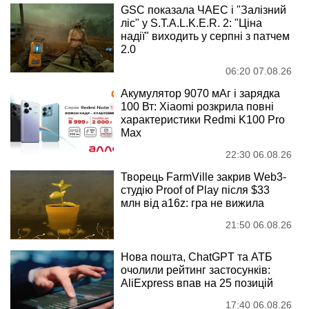
GSC показала ЧАЕС і "Залізний
ліс" у S.T.A.L.K.E.R. 2: "Ціна
надії" виходить у серпні з патчем
2.0
06:20 07.08.26
Акумулятор 9070 мАг і зарядка
100 Вт: Xiaomi розкрила повні
характеристики Redmi K100 Pro
Max
22:30 06.08.26
Творець FarmVille закрив Web3-
студію Proof of Play після $33
млн від a16z: гра не вижила
21:50 06.08.26
Нова пошта, ChatGPT та АТБ
очолили рейтинг застосунків:
AliExpress впав на 25 позицій
17:40 06.08.26