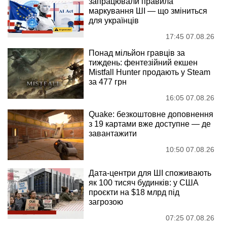
запрацювали правила
маркування ШІ — що зміниться
для українців
17:45 07.08.26
Понад мільйон гравців за
тиждень: фентезійний екшен
Mistfall Hunter продають у Steam
за 477 грн
16:05 07.08.26
Quake: безкоштовне доповнення
з 19 картами вже доступне — де
завантажити
10:50 07.08.26
Дата-центри для ШІ споживають
як 100 тисяч будинків: у США
проєкти на $18 млрд під
загрозою
07:25 07.08.26