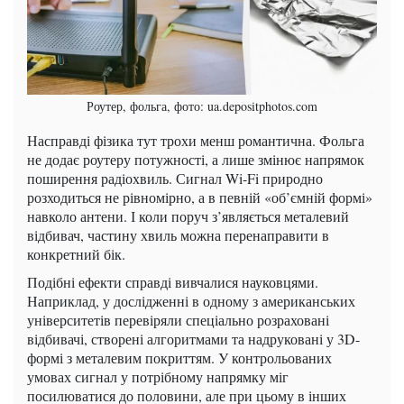
Роутер, фольга, фото: ua.depositphotos.com
Насправді фізика тут трохи менш романтична. Фольга
не додає роутеру потужності, а лише змінює напрямок
поширення радіохвиль. Сигнал Wi-Fi природно
розходиться не рівномірно, а в певній «об’ємній формі»
навколо антени. І коли поруч з’являється металевий
відбивач, частину хвиль можна перенаправити в
конкретний бік.
Подібні ефекти справді вивчалися науковцями.
Наприклад, у дослідженні в одному з американських
університетів перевіряли спеціально розраховані
відбивачі, створені алгоритмами та надруковані у 3D-
формі з металевим покриттям. У контрольованих
умовах сигнал у потрібному напрямку міг
посилюватися до половини, але при цьому в інших