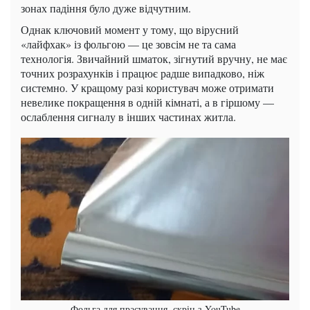
зонах падіння було дуже відчутним.
Однак ключовий момент у тому, що вірусний
«лайфхак» із фольгою — це зовсім не та сама
технологія. Звичайний шматок, зігнутий вручну, не має
точних розрахунків і працює радше випадково, ніж
системно. У кращому разі користувач може отримати
невелике покращення в одній кімнаті, а в гіршому —
ослаблення сигналу в інших частинах житла.
Фольга для прасування, скрін з YouTube