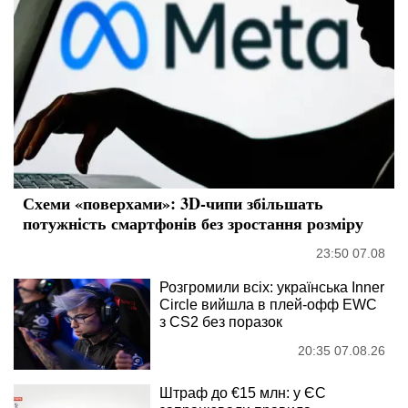
Схеми «поверхами»: 3D-чипи збільшать
потужність смартфонів без зростання розміру
23:50 07.08
Розгромили всіх: українська Inner
Circle вийшла в плей-офф EWC
з CS2 без поразок
20:35 07.08.26
Штраф до €15 млн: у ЄС