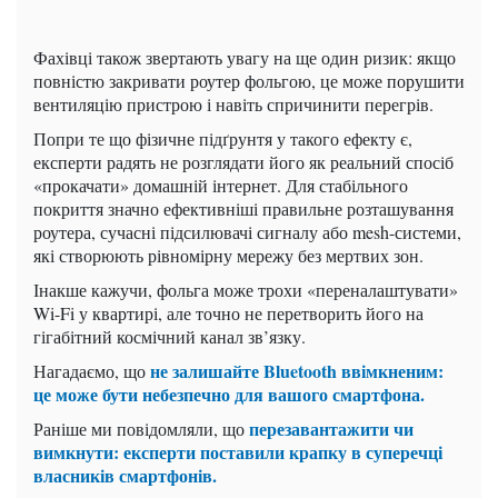
Фахівці також звертають увагу на ще один ризик: якщо
повністю закривати роутер фольгою, це може порушити
вентиляцію пристрою і навіть спричинити перегрів.
Попри те що фізичне підґрунтя у такого ефекту є,
експерти радять не розглядати його як реальний спосіб
«прокачати» домашній інтернет. Для стабільного
покриття значно ефективніші правильне розташування
роутера, сучасні підсилювачі сигналу або mesh-системи,
які створюють рівномірну мережу без мертвих зон.
Інакше кажучи, фольга може трохи «переналаштувати»
Wi-Fi у квартирі, але точно не перетворить його на
гігабітний космічний канал зв’язку.
не залишайте Bluetooth ввімкненим:
Нагадаємо, що
це може бути небезпечно для вашого смартфона.
перезавантажити чи
Раніше ми повідомляли, що
вимкнути: експерти поставили крапку в суперечці
власників смартфонів.