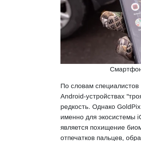
Смартфон
По словам специалистов 
Android-устройствах "тро
редкость. Однако GoldPi
именно для экосистемы i
является похищение биом
отпечатков пальцев, обра