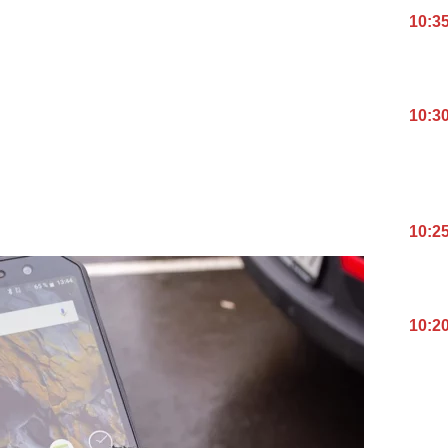
10:3
10:3
10:2
10:2