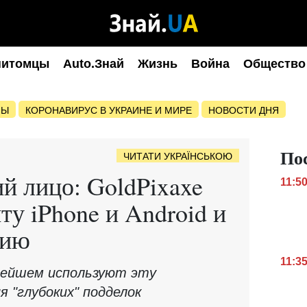
питомцы
Auto.Знай
Жизнь
Война
Общество
НЫ
КОРОНАВИРУС В УКРАИНЕ И МИРЕ
НОВОСТИ ДНЯ
По
ЧИТАТИ УКРАЇНСЬКОЮ
й лицо: GoldPixaxe
11:5
ту iPhone и Android и
рию
11:3
нейшем используют эту
 "глубоких" подделок