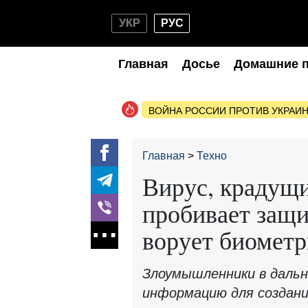
УКР
РУС
Главная
Досье
Домашние 
ВОЙНА РОССИИ ПРОТИВ УКРАИ
Главная
Техно
Вирус, крадущи
пробивает защи
ворует биомет
Злоумышленники в даль
информацию для создания