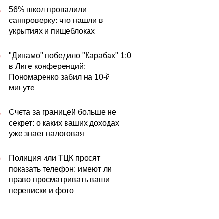
56% школ провалили
5
санпроверку: что нашли в
укрытиях и пищеблоках
"Динамо" победило "Карабах" 1:0
0
в Лиге конференций:
Пономаренко забил на 10-й
минуте
Счета за границей больше не
5
секрет: о каких ваших доходах
уже знает налоговая
Полиция или ТЦК просят
0
показать телефон: имеют ли
право просматривать ваши
переписки и фото